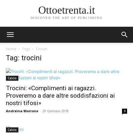
Ottoetrenta.it
DISCOVER THE ART OF PUBLISHING
Home
Tags
Trocini
Tag: trocini
Calcio
Trocini: «Complimenti ai ragazzi.
Proveremo a dare altre soddisfazioni ai
nostri tifosi»
Andreina Morrone
-
20 Gennaio 2018
0
Calcio