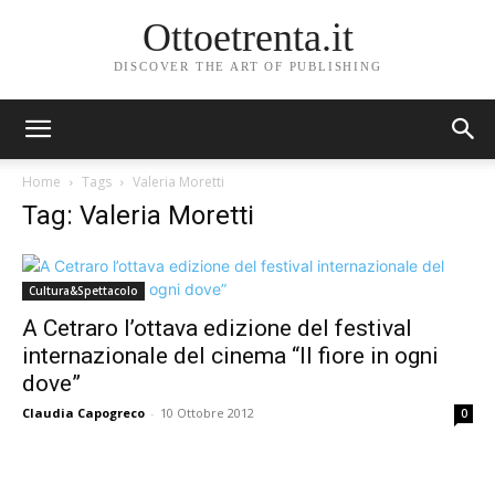
Ottoetrenta.it
DISCOVER THE ART OF PUBLISHING
Home
Tags
Valeria Moretti
Tag: Valeria Moretti
Cultura&Spettacolo
A Cetraro l’ottava edizione del festival
internazionale del cinema “Il fiore in ogni
dove”
Claudia Capogreco
-
10 Ottobre 2012
0