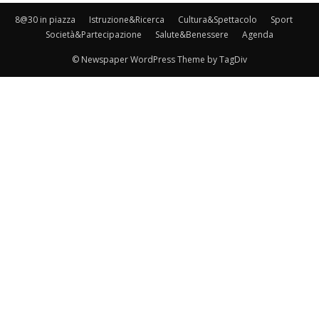
8@30 in piazza
Istruzione&Ricerca
Cultura&Spettacolo
Sport
Società&Partecipazione
Salute&Benessere
Agenda
© Newspaper WordPress Theme by TagDiv