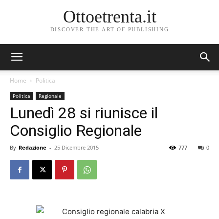
Ottoetrenta.it
DISCOVER THE ART OF PUBLISHING
Home
Politica
Politica
Regionale
Lunedì 28 si riunisce il
Consiglio Regionale
By
Redazione
-
25 Dicembre 2015
777
0