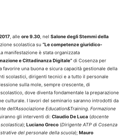
 2017
, alle
ore 9.30
, nel
Salone degli Stemmi della
lazione scolastica su
“Le competenze giuridico-
La manifestazione è stata organizzata
azione e Cittadinanza Digitale”
di Cosenza per
 a favorire una buona e sicura capacità gestionale della
ti scolastici, dirigenti tecnici e a tutto il personale
flessione sulla mole, sempre crescente, di
e scolastico, dove diventa fondamentale la preparazione
he culturale. I lavori del seminario saranno introdotti da
te dell’Associazione Education&Training. Formazione
uiranno gli interventi di:
Claudio De Luca
(
docente
 scolastica
);
Luciano Greco
(
Dirigente ATP di Cosenza
trative del personale della scuola
);
Mauro