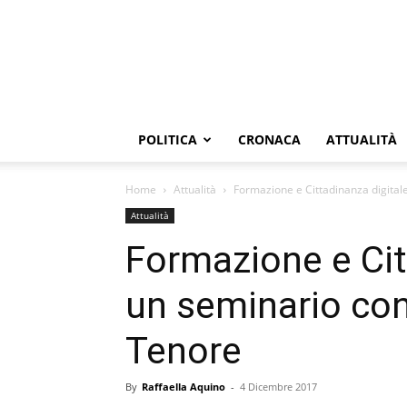
POLITICA
CRONACA
ATTUALITÀ
Home
Attualità
Formazione e Cittadinanza digitale
Attualità
Formazione e Cit
un seminario con
Tenore
By
Raffaella Aquino
-
4 Dicembre 2017