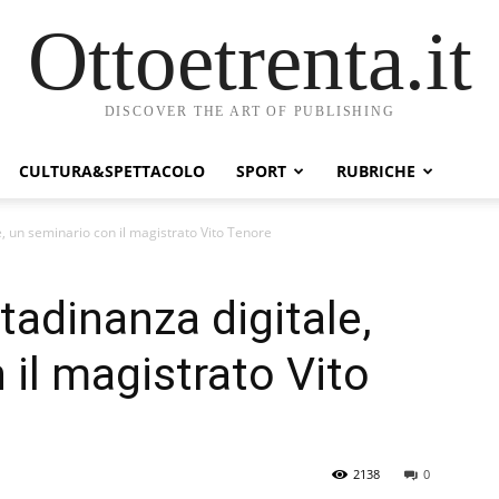
Ottoetrenta.it
DISCOVER THE ART OF PUBLISHING
CULTURA&SPETTACOLO
SPORT
RUBRICHE
, un seminario con il magistrato Vito Tenore
tadinanza digitale,
 il magistrato Vito
2138
0