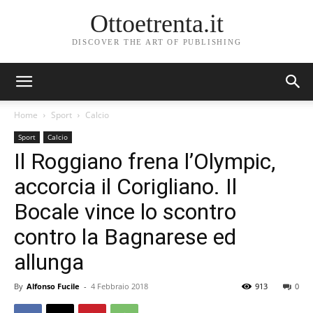
Ottoetrenta.it
DISCOVER THE ART OF PUBLISHING
Home
Sport
Calcio
Sport
Calcio
Il Roggiano frena l’Olympic,
accorcia il Corigliano. Il
Bocale vince lo scontro
contro la Bagnarese ed
allunga
By
Alfonso Fucile
-
4 Febbraio 2018
913
0