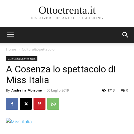
Ottoetrenta.it
DISCOVER THE ART OF PUBLISHING
Home
Cultura&Spettacolo
Cultura&Spettacolo
A Cosenza lo spettacolo di
Miss Italia
By
Andreina Morrone
-
30 Luglio 2019
1718
0