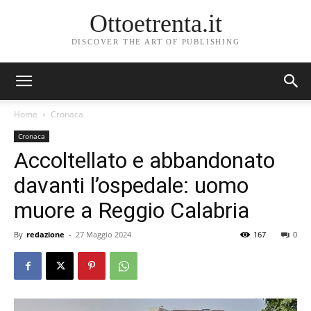
Ottoetrenta.it
DISCOVER THE ART OF PUBLISHING
Home
Cronaca
Cronaca
Accoltellato e abbandonato
davanti l’ospedale: uomo
muore a Reggio Calabria
By
redazione
-
27 Maggio 2024
167
0