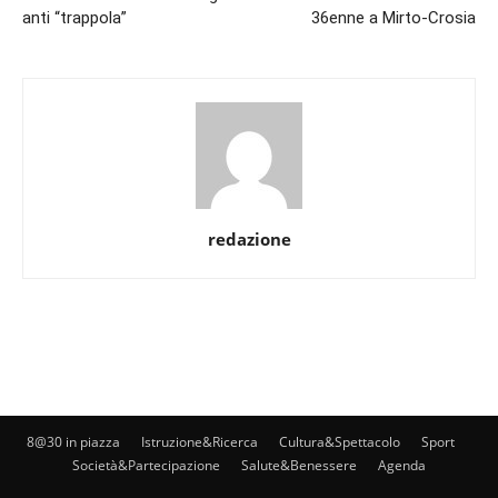
anti “trappola”
36enne a Mirto-Crosia
redazione
8@30 in piazza
Istruzione&Ricerca
Cultura&Spettacolo
Sport
Società&Partecipazione
Salute&Benessere
Agenda