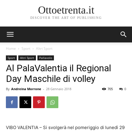
Ottoetrenta.it
DISCOVER THE ART OF PUBLISHING
Home
Sport
Altri Sport
Sport
Altri Sport
Pallavolo
Al PalaValentia il Regional
Day Maschile di volley
By
Andreina Morrone
-
28 Gennaio 2018
705
0
VIBO VALENTIA – Si svolgerà nel pomeriggio di lunedì 29