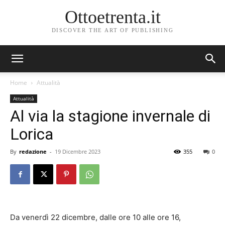
Ottoetrenta.it
DISCOVER THE ART OF PUBLISHING
Home
Attualità
Attualità
Al via la stagione invernale di
Lorica
By
redazione
-
19 Dicembre 2023
355
0
Da venerdì 22 dicembre, dalle ore 10 alle ore 16,