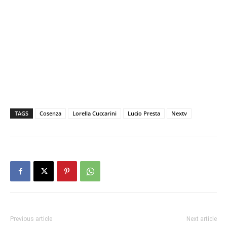
TAGS
Cosenza
Lorella Cuccarini
Lucio Presta
Nextv
Previous article
Next article