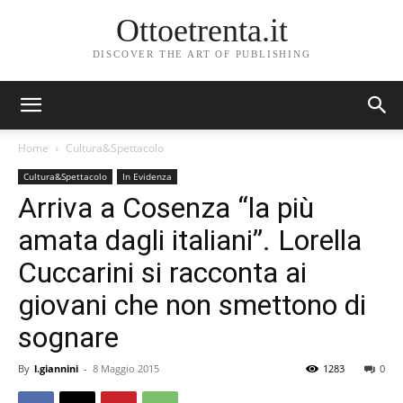
Ottoetrenta.it
DISCOVER THE ART OF PUBLISHING
Home
Cultura&Spettacolo
Cultura&Spettacolo
In Evidenza
Arriva a Cosenza “la più
amata dagli italiani”. Lorella
Cuccarini si racconta ai
giovani che non smettono di
sognare
By
l.giannini
-
8 Maggio 2015
1283
0