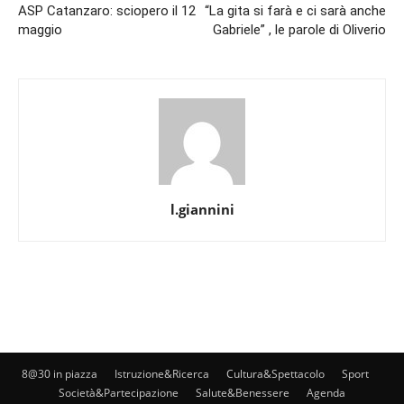
ASP Catanzaro: sciopero il 12
“La gita si farà e ci sarà anche
maggio
Gabriele” , le parole di Oliverio
l.giannini
8@30 in piazza
Istruzione&Ricerca
Cultura&Spettacolo
Sport
Società&Partecipazione
Salute&Benessere
Agenda