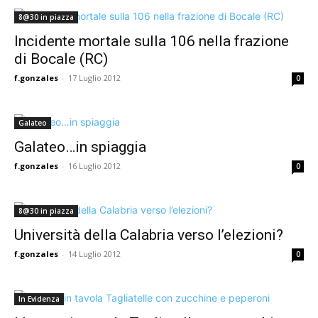
8@30 in piazza
Incidente mortale sulla 106 nella frazione
di Bocale (RC)
f.gonzales
-
17 Luglio 2012
0
Galateo
Galateo…in spiaggia
f.gonzales
-
16 Luglio 2012
0
8@30 in piazza
Università della Calabria verso l’elezioni?
f.gonzales
-
14 Luglio 2012
0
In Evidenza