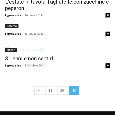
L’estate in tavola Tagliatelle con zucchine e
peperoni
f.gonzales
-
14 Luglio 2012
0
Galateo
f.gonzales
-
13 Luglio 2012
0
Motori
31 anni e non sentirli
f.gonzales
-
1 Ottobre 2011
0
38
39
40