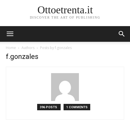
Ottoetrenta.it
DISCOVER THE ART OF PUBLISHING
Home
Authors
Posts by f.gonzales
f.gonzales
396 POSTS
1 COMMENTS