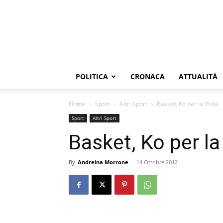
POLITICA
CRONACA
ATTUALITÀ
Home
Sport
Altri Sport
Basket, Ko per la Viola
Sport
Altri Sport
Basket, Ko per la
By
Andreina Morrone
-
14 Ottobre 2012