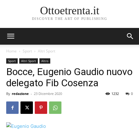
Ottoetrenta.it
DISCOVER THE ART OF PUBLISHING
Home
Sport
Altri Sport
Sport
Altri Sport
Altro
Bocce, Eugenio Gaudio nuovo
delegato Fib Cosenza
By
redazione
-
23 Dicembre 2020
1232
0