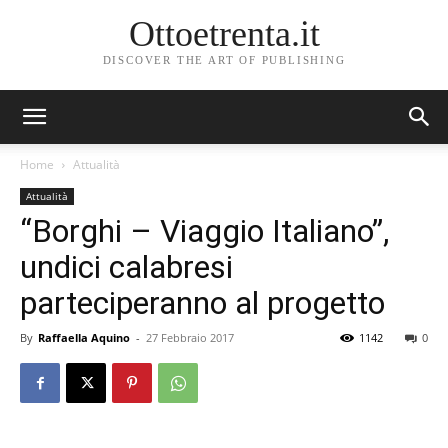
Ottoetrenta.it
DISCOVER THE ART OF PUBLISHING
Home
Attualità
Attualità
“Borghi – Viaggio Italiano”,
undici calabresi
parteciperanno al progetto
By
Raffaella Aquino
-
27 Febbraio 2017
1142
0