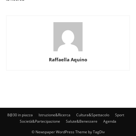
Raffaella Aquino
8@30 in piazza
Istruzione&Ricerca
Cultura&Spettacolo
Sport
Società&Partecipazione
Salute&Benessere
Agenda
© Newspaper WordPress Theme by TagDiv