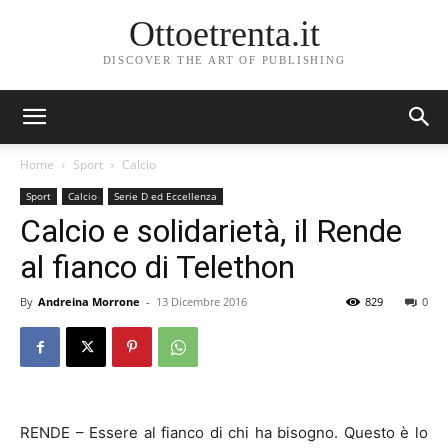
Ottoetrenta.it
DISCOVER THE ART OF PUBLISHING
Home
Sport
Calcio
Sport
Calcio
Serie D ed Eccellenza
Calcio e solidarietà, il Rende
al fianco di Telethon
By
Andreina Morrone
-
13 Dicembre 2016
829
0
RENDE – Essere al fianco di chi ha bisogno. Questo è lo