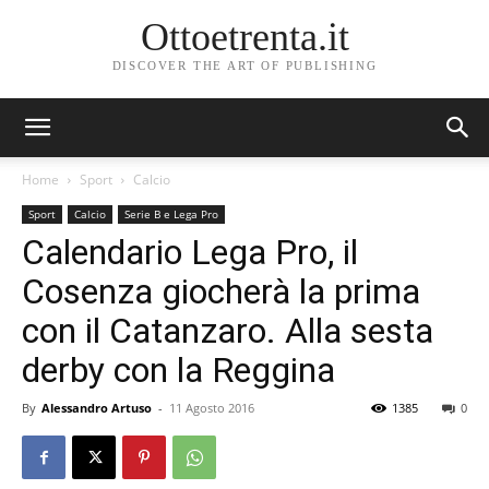
Ottoetrenta.it
DISCOVER THE ART OF PUBLISHING
Home
Sport
Calcio
Sport
Calcio
Serie B e Lega Pro
Calendario Lega Pro, il
Cosenza giocherà la prima
con il Catanzaro. Alla sesta
derby con la Reggina
By
Alessandro Artuso
-
11 Agosto 2016
1385
0