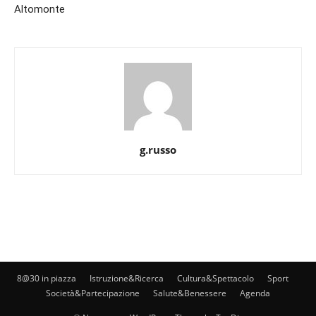
Altomonte
g.russo
8@30 in piazza
Istruzione&Ricerca
Cultura&Spettacolo
Sport
Società&Partecipazione
Salute&Benessere
Agenda