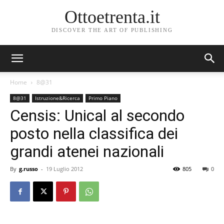
Ottoetrenta.it
DISCOVER THE ART OF PUBLISHING
Home
8@31
8@31
Istruzione&Ricerca
Primo Piano
Censis: Unical al secondo
posto nella classifica dei
grandi atenei nazionali
By
g.russo
-
19 Luglio 2012
805
0