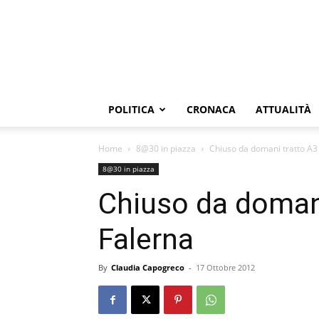
POLITICA
CRONACA
ATTUALITÀ
Home
8@30 in piazza
Chiuso da domani tratto A3 A
8@30 in piazza
Chiuso da domani 
Falerna
By
Claudia Capogreco
-
17 Ottobre 2012