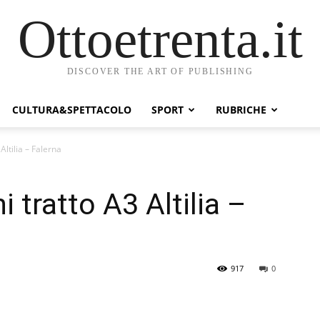
Ottoetrenta.it
DISCOVER THE ART OF PUBLISHING
CULTURA&SPETTACOLO
SPORT
RUBRICHE
ltilia – Falerna
tratto A3 Altilia –
917
0