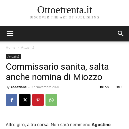
Ottoetrenta.it
DISCOVER THE ART OF PUBLISHING
Home
Attualità
Attualità
Commissario sanita, salta
anche nomina di Miozzo
By
redazione
-
27 Novembre 2020
586
0
Altro giro, altra corsa. Non sarà nemmeno
Agostino