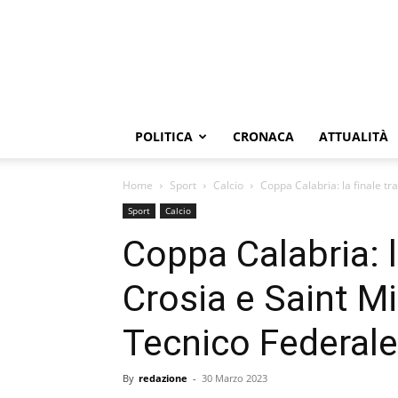
POLITICA
CRONACA
ATTUALITÀ
Home
Sport
Calcio
Coppa Calabria: la finale tra
Sport
Calcio
Coppa Calabria: l
Crosia e Saint Mi
Tecnico Federale
By
redazione
-
30 Marzo 2023