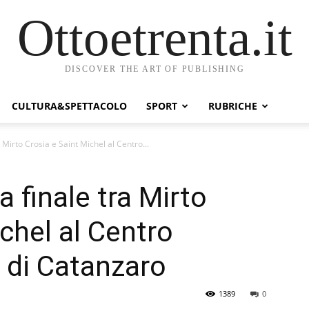
Ottoetrenta.it
DISCOVER THE ART OF PUBLISHING
CULTURA&SPETTACOLO
SPORT
RUBRICHE
 Mirto Crosia e Saint Michel al Centro...
a finale tra Mirto
chel al Centro
 di Catanzaro
1389
0