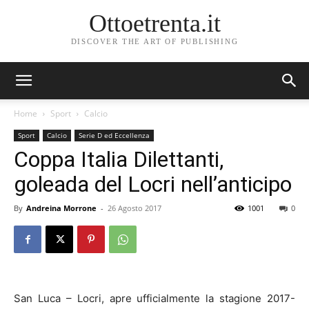
Ottoetrenta.it
DISCOVER THE ART OF PUBLISHING
Home
Sport
Calcio
Sport
Calcio
Serie D ed Eccellenza
Coppa Italia Dilettanti,
goleada del Locri nell’anticipo
By
Andreina Morrone
-
26 Agosto 2017
1001
0
San Luca – Locri, apre ufficialmente la stagione 2017-