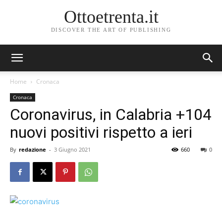
Ottoetrenta.it
DISCOVER THE ART OF PUBLISHING
Home
Cronaca
Cronaca
Coronavirus, in Calabria +104
nuovi positivi rispetto a ieri
By
redazione
-
3 Giugno 2021
660
0