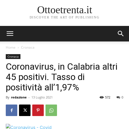
Ottoetrenta.it
DISCOVER THE ART OF PUBLISHING
Home
Cronaca
Cronaca
Coronavirus, in Calabria altri
45 positivi. Tasso di
positività all’1,97%
By
redazione
-
13 Luglio 2021
572
0