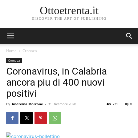
Ottoetrenta.it
DISCOVER THE ART OF PUBLISHING
Home
Cronaca
Cronaca
Coronavirus, in Calabria
ancora piu di 400 nuovi
positivi
By
Andreina Morrone
-
31 Dicembre 2020
731
0