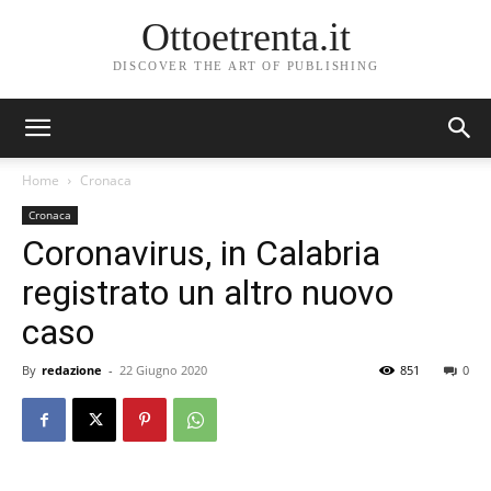
Ottoetrenta.it
DISCOVER THE ART OF PUBLISHING
Home
Cronaca
Cronaca
Coronavirus, in Calabria
registrato un altro nuovo
caso
By
redazione
-
22 Giugno 2020
851
0