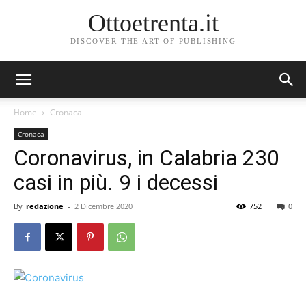
Ottoetrenta.it
DISCOVER THE ART OF PUBLISHING
Home
Cronaca
Cronaca
Coronavirus, in Calabria 230
casi in più. 9 i decessi
By
redazione
-
2 Dicembre 2020
752
0