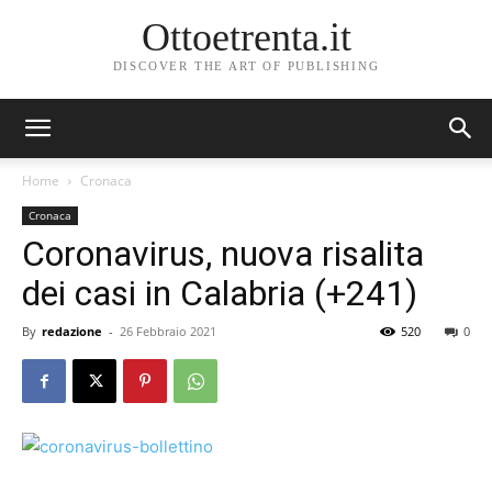
Ottoetrenta.it
DISCOVER THE ART OF PUBLISHING
Home
Cronaca
Cronaca
Coronavirus, nuova risalita
dei casi in Calabria (+241)
By
redazione
-
26 Febbraio 2021
520
0