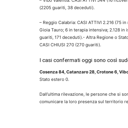
– Vibo Valentia: CASI ATTIVI 544 (16 ricove
(2205 guariti, 38 deceduti).
– Reggio Calabria: CASI ATTIVI 2.216 (75 in r
Gioia Tauro; 6 in terapia intensiva; 2.128 i
guariti, 171 deceduti).- Altra Regione o Sta
CASI CHIUSI 270 (270 guariti).
I casi confermati oggi sono così sudd
Cosenza 84, Catanzaro 28, Crotone 6, Vibo
Stato estero 0.
Dall’ultima rilevazione, le persone che si so
comunicare la loro presenza sul territorio r