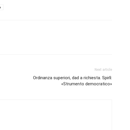
o
Next article
Ordinanza superiori, dad a richiesta. Spirlì:
«Strumento democratico»