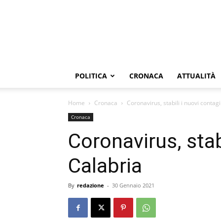
POLITICA
CRONACA
ATTUALITÀ
Home
Cronaca
Coronavirus, stabili i nuovi contagi
Cronaca
Coronavirus, stab
Calabria
By
redazione
-
30 Gennaio 2021