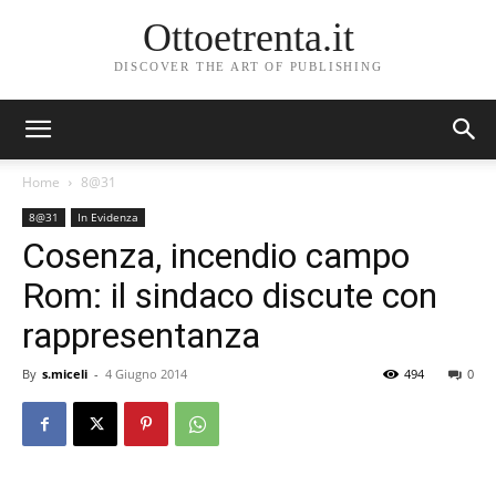
Ottoetrenta.it
DISCOVER THE ART OF PUBLISHING
Home
8@31
8@31
In Evidenza
Cosenza, incendio campo
Rom: il sindaco discute con
rappresentanza
By
s.miceli
-
4 Giugno 2014
494
0