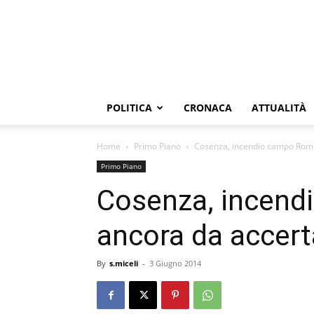
POLITICA
CRONACA
ATTUALITÀ
Home
Primo Piano
Cosenza, incendio campo Rom:
Primo Piano
Cosenza, incend
ancora da accert
By
s.miceli
-
3 Giugno 2014