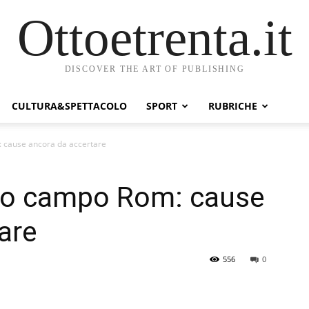
Ottoetrenta.it
DISCOVER THE ART OF PUBLISHING
CULTURA&SPETTACOLO
SPORT
RUBRICHE
 cause ancora da accertare
io campo Rom: cause
are
556
0