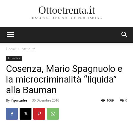
Ottoetrenta.it
DISCOVER THE ART OF PUBLISHING
Home
Attualità
Attualità
Cosenza, Mario Spagnuolo e
la microcriminalità “liquida”
alla Bauman
By
f.gonzales
-
30 Dicembre 2016
1069
0