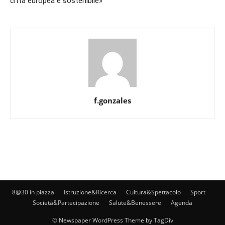
città europea e sostenibile»
f.gonzales
8@30 in piazza
Istruzione&Ricerca
Cultura&Spettacolo
Sport
Società&Partecipazione
Salute&Benessere
Agenda
© Newspaper WordPress Theme by TagDiv