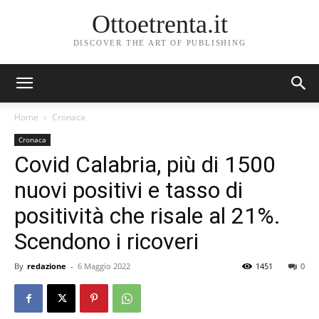
Ottoetrenta.it
DISCOVER THE ART OF PUBLISHING
Home
Cronaca
Cronaca
Covid Calabria, più di 1500
nuovi positivi e tasso di
positività che risale al 21%.
Scendono i ricoveri
By
redazione
-
6 Maggio 2022
1451
0