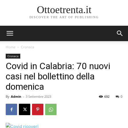
Ottoetrenta.it
DISCOVER THE ART OF PUBLISHING
Home
Cronaca
Cronaca
Covid in Calabria: 70 nuovi
casi nel bollettino della
domenica
By
Admin
-
3 Settembre 2023
692
0