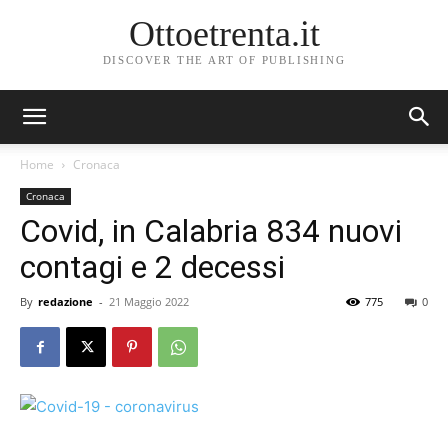
Ottoetrenta.it
DISCOVER THE ART OF PUBLISHING
Home
Cronaca
Cronaca
Covid, in Calabria 834 nuovi
contagi e 2 decessi
By
redazione
-
21 Maggio 2022
775
0