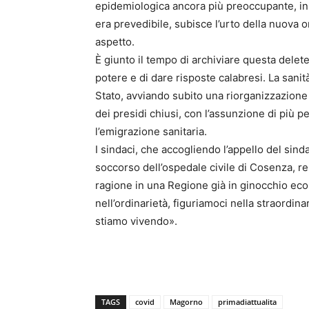
epidemiologica ancora più preoccupante, i
era prevedibile, subisce l’urto della nuova 
aspetto.
È giunto il tempo di archiviare questa delete
potere e di dare risposte calabresi. La sanità 
Stato, avviando subito una riorganizzazione 
dei presidi chiusi, con l’assunzione di più pe
l’emigrazione sanitaria.
I sindaci, che accogliendo l’appello del sind
soccorso dell’ospedale civile di Cosenza, re
ragione in una Regione già in ginocchio ec
nell’ordinarietà, figuriamoci nella straordin
stiamo vivendo».
TAGS
covid
Magorno
primadiattualita