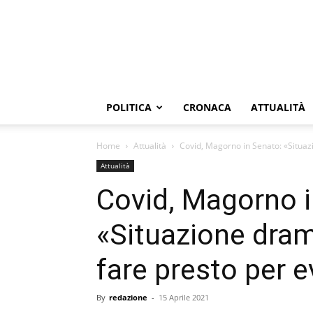
POLITICA
CRONACA
ATTUALITÀ
Home
Attualità
Covid, Magorno in Senato: «Situaz
Attualità
Covid, Magorno i
«Situazione dra
fare presto per e
By
redazione
-
15 Aprile 2021