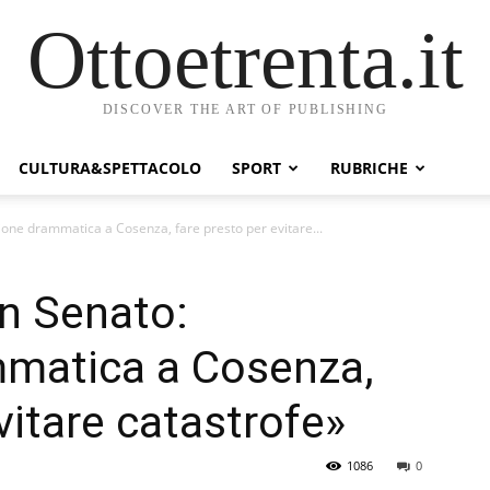
Ottoetrenta.it
DISCOVER THE ART OF PUBLISHING
CULTURA&SPETTACOLO
SPORT
RUBRICHE
ione drammatica a Cosenza, fare presto per evitare...
n Senato:
mmatica a Cosenza,
vitare catastrofe»
1086
0