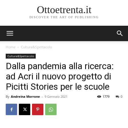
Ottoetrenta.it
DISCOVER THE ART OF PUBLISHING
Home
Cultura&Spettacolo
Cultura&Spettacolo
Dalla pandemia alla ricerca:
ad Acri il nuovo progetto di
Picitti Stories per le scuole
By
Andreina Morrone
-
9 Gennaio 2021
1779
0