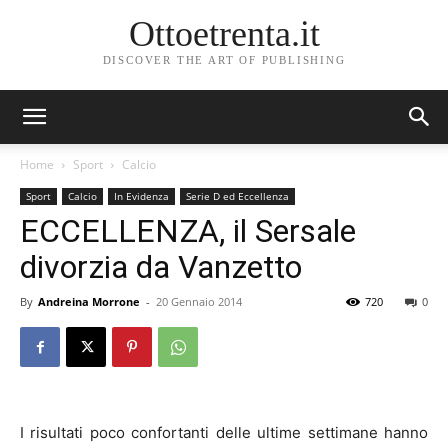
Ottoetrenta.it
DISCOVER THE ART OF PUBLISHING
Home
Sport
Calcio
Sport
Calcio
In Evidenza
Serie D ed Eccellenza
ECCELLENZA, il Sersale
divorzia da Vanzetto
By
Andreina Morrone
-
20 Gennaio 2014
720
0
I risultati poco confortanti delle ultime settimane hanno