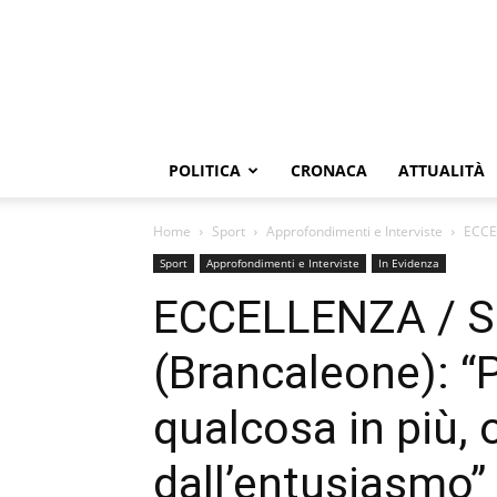
POLITICA
CRONACA
ATTUALITÀ
Home
Sport
Approfondimenti e Interviste
ECCEL
Sport
Approfondimenti e Interviste
In Evidenza
ECCELLENZA / 
(Brancaleone): “
qualcosa in più, o
dall’entusiasmo”