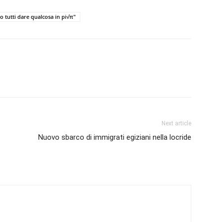
tutti dare qualcosa in pi√π"
Next article
Nuovo sbarco di immigrati egiziani nella locride