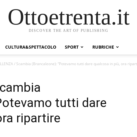
Ottoetrenta.it
DISCOVER THE ART OF PUBLISHING
CULTURA&SPETTACOLO
SPORT
RUBRICHE
LENZA / Scambia (Brancaleone): “Potevamo tutti dare qualcosa in più, ora riparti
Scambia
Potevamo tutti dare
ra ripartire