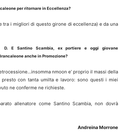
ncaleone per ritornare in Eccellenza?
tra i migliori di questo girone di eccellenza) e da una
D.
E Santino Scambia, ex portiere e oggi giovane
il Brancaleone anche in Promozione?
a retrocessione…insomma nmoon e’ proprio il massi della
u presto con tanta umilta e lavoro: sono questi i miei
vuto ne conferme ne richieste.
arato allenatore come Santino Scambia, non dovrà
Andreina Morrone