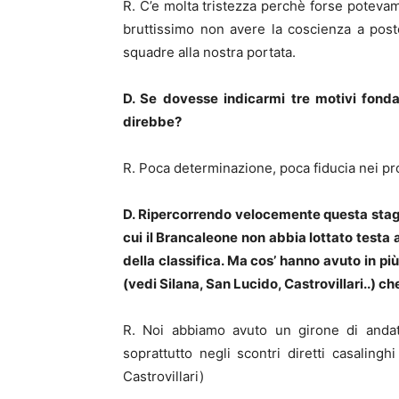
R. C’e molta tristezza perchè forse potevamo
bruttissimo non avere la coscienza a pos
squadre alla nostra portata.
D. Se dovesse indicarmi tre motivi fonda
direbbe?
R. Poca determinazione, poca fiducia nei pr
D. Ripercorrendo velocemente questa stagio
cui il Brancaleone non abbia lottato testa a
della classifica. Ma cos’ hanno avuto in più
(vedi Silana, San Lucido, Castrovillari..) 
R. Noi abbiamo avuto un girone di andat
soprattutto negli scontri diretti casalin
Castrovillari)