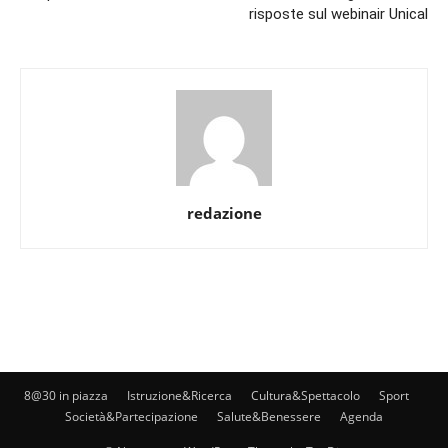
risposte sul webinair Unical
redazione
8@30 in piazza
Istruzione&Ricerca
Cultura&Spettacolo
Sport
Società&Partecipazione
Salute&Benessere
Agenda