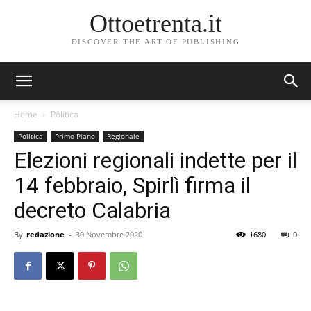
Ottoetrenta.it
DISCOVER THE ART OF PUBLISHING
Home
Politica
Politica
Primo Piano
Regionale
Elezioni regionali indette per il
14 febbraio, Spirlì firma il
decreto Calabria
By
redazione
-
30 Novembre 2020
1680
0