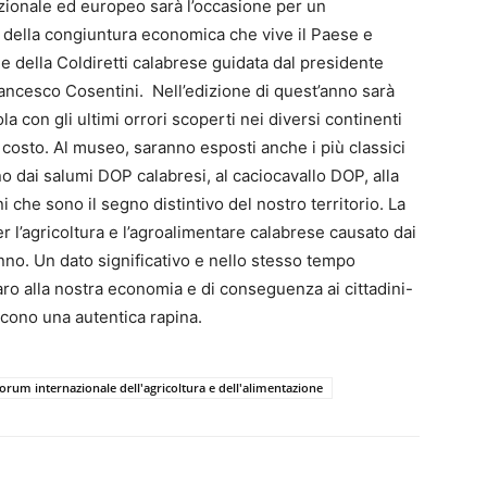
ionale ed europeo sarà l’occasione per un
à della congiuntura economica che vive il Paese e
e della Coldiretti calabrese guidata dal presidente
rancesco Cosentini. Nell’edizione di quest’anno sarà
la con gli ultimi orrori scoperti nei diversi continenti
o costo. Al museo, saranno esposti anche i più classici
o dai salumi DOP calabresi, al caciocavallo DOP, alla
i che sono il segno distintivo del nostro territorio. La
er l’agricoltura e l’agroalimentare calabrese causato dai
’anno. Un dato significativo e nello stesso tempo
ro alla nostra economia e di conseguenza ai cittadini-
scono una autentica rapina.
forum internazionale dell'agricoltura e dell'alimentazione