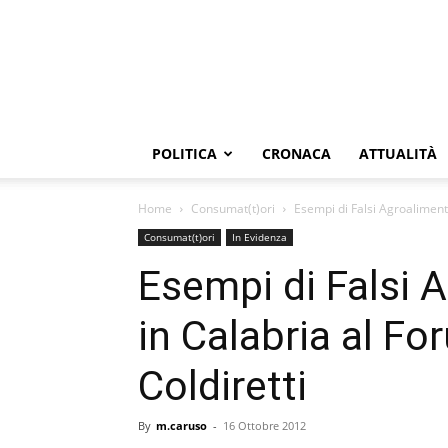
POLITICA
CRONACA
ATTUALITÀ
Home
Consumat(t)ori
Esempi di Falsi Agroaliment
Consumat(t)ori
In Evidenza
Esempi di Falsi 
in Calabria al F
Coldiretti
By
m.caruso
-
16 Ottobre 2012