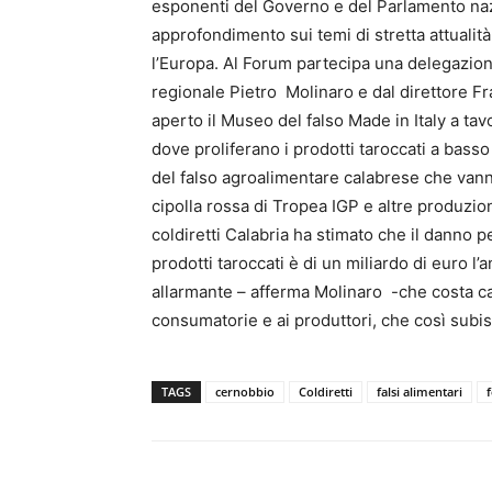
esponenti del Governo e del Parlamento naz
approfondimento sui temi di stretta attualit
l’Europa. Al Forum partecipa una delegazion
regionale Pietro Molinaro e dal direttore F
aperto il Museo del falso Made in Italy a tavo
dove proliferano i prodotti taroccati a bass
del falso agroalimentare calabrese che vann
cipolla rossa di Tropea IGP e altre produzion
coldiretti Calabria ha stimato che il danno p
prodotti taroccati è di un miliardo di euro l
allarmante – afferma Molinaro -che costa ca
consumatorie e ai produttori, che così subi
TAGS
cernobbio
Coldiretti
falsi alimentari