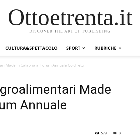
Ottoetrenta.it
DISCOVER THE ART OF PUBLISHING
CULTURA&SPETTACOLO
SPORT
RUBRICHE
ari Made in Calabria al Forum Annuale Coldiretti
Agroalimentari Made
orum Annuale
579
0