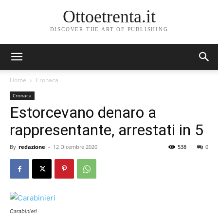
Ottoetrenta.it
DISCOVER THE ART OF PUBLISHING
Home
Cronaca
Cronaca
Estorcevano denaro a
rappresentante, arrestati in 5
By
redazione
-
12 Dicembre 2020
538
0
Carabinieri