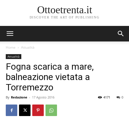
Ottoetrenta.it
DISCOVER THE ART OF PUBLISHING
Home
Attualità
Attualità
Fogna scarica a mare,
balneazione vietata a
Torremezzo
By
Redazione
-
17 Agosto 2016
4171
0