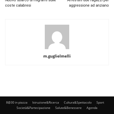
Nuovo sbarco di migranti sulle
Arrestati due ragazzi per
coste calabresi
aggressione ad anziano
m.guglielmelli
8@30 in piazza
Istruzione&Ricerca
Cultura&Spettacolo
Sport
Società&Partecipazione
Salute&Benessere
Agenda