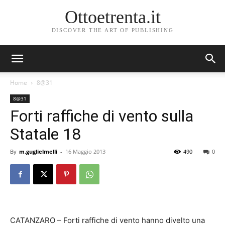
Ottoetrenta.it
DISCOVER THE ART OF PUBLISHING
Home
8@31
8@31
Forti raffiche di vento sulla
Statale 18
By
m.guglielmelli
-
16 Maggio 2013
490
0
CATANZARO – Forti raffiche di vento hanno divelto una