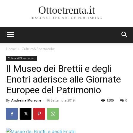
Ottoetrenta.it
DISCOVER THE ART OF PUBLISHING
Home
Cultura&Spettacolo
Cultura&Spettacolo
Il Museo dei Brettii e degli
Enotri aderisce alle Giornate
Europee del Patrimonio
By
Andreina Morrone
-
16 Settembre 2019
1300
0