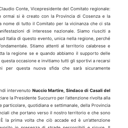
Claudio Conte, Vicepresidente del Comitato regionale:
e ormai si è creato con la Provincia di Cosenza e la
 nome di tutto il Comitato per la vicinanza che ci sta
ifestazioni di interesse nazionale. Siamo riusciti a
ud Italia di questo evento, unica nella regione, perché
ondamentale. Stiamo attenti al territorio calabrese e
tutta la regione se e quando abbiamo il supporto delle
 questa occasione e invitiamo tutti gli sportivi a recarsi
ni per questa nuova sfida che sarà sicuramente
ndi intervenuto
Nuccio Martire, Sindaco di Casali del
iare la Presidente Succurro per l’attenzione rivolta alla
ne particolare, quotidiana e settimanale, della Provincia
ciali che portano verso il nostro territorio e che sono
È la prima volta che ciò accade ed è un’attenzione
orito in presenza di strade percorribili e sicure. Il