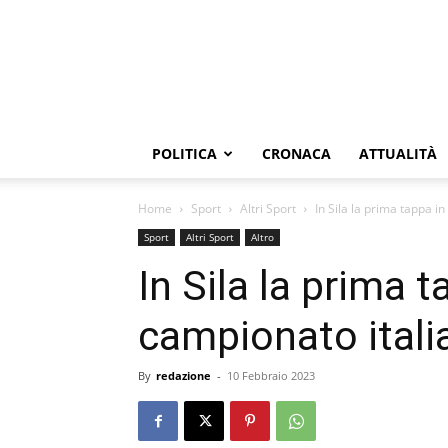
POLITICA
CRONACA
ATTUALITÀ
Home
Sport
Altri Sport
In Sila la prima tappa in
Sport
Altri Sport
Altro
In Sila la prima t
campionato itali
By
redazione
-
10 Febbraio 2023