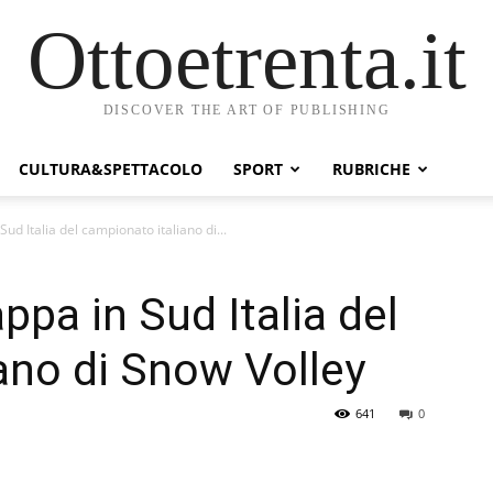
Ottoetrenta.it
DISCOVER THE ART OF PUBLISHING
CULTURA&SPETTACOLO
SPORT
RUBRICHE
 Sud Italia del campionato italiano di...
appa in Sud Italia del
ano di Snow Volley
641
0