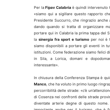
Per la
Fipav Calabria
è quindi intervenuto 
«siamo qui a sigillare questo rapporto ch
Presidente Succurro, che ringrazio anche a
dando quando si tratta di organizzare man
portare qui in Calabria la prima tappa del S
la
sinergia fra sport e turismo
per noi è f
siamo disponibili a portare gli eventi in 
istituzioni. Come federazione siamo felici di
in Sila, a Lorica, domani e dopodoma
interessante».
In chiusura della Conferenza Stampa è qui
Manco
, che ha voluto in primo luogo ringraz
percorribilità delle strade: «c’è un’attenzio
di Cosenza nei confronti delle strade provin
diventate arterie degne di questo nome. 
importante anche per il turismo, che è fav