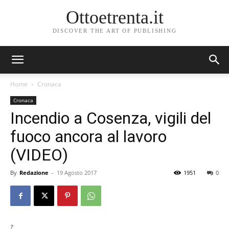
Ottoetrenta.it
DISCOVER THE ART OF PUBLISHING
Home
Cronaca
Cronaca
Incendio a Cosenza, vigili del
fuoco ancora al lavoro
(VIDEO)
By
Redazione
-
19 Agosto 2017
1951
0
?