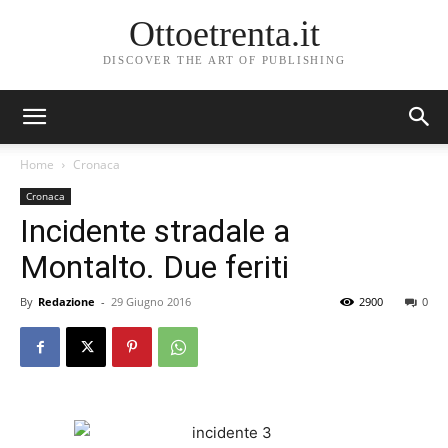
Ottoetrenta.it
DISCOVER THE ART OF PUBLISHING
Home
Cronaca
Cronaca
Incidente stradale a
Montalto. Due feriti
By
Redazione
-
29 Giugno 2016
2900
0