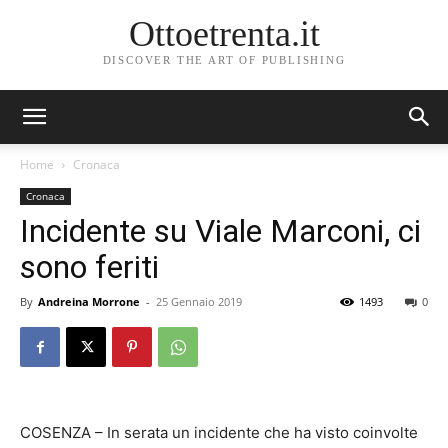
Ottoetrenta.it
DISCOVER THE ART OF PUBLISHING
Home
Cronaca
Cronaca
Incidente su Viale Marconi, ci
sono feriti
By
Andreina Morrone
-
25 Gennaio 2019
1493
0
COSENZA – In serata un incidente che ha visto coinvolte