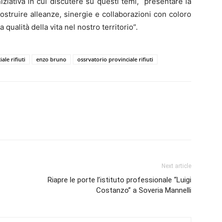
niziativa in cui discutere su questi temi, presentare la
struire alleanze, sinergie e collaborazioni con coloro
 qualità della vita nel nostro territorio”.
le rifiuti
enzo bruno
ossrvatorio provinciale rifiuti
Next article
Riapre le porte l’istituto professionale “Luigi
Costanzo” a Soveria Mannelli