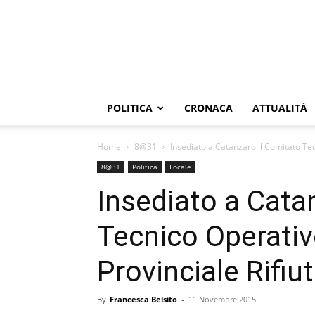
POLITICA
CRONACA
ATTUALITÀ
Home
8@31
Insediato a Catanzaro il Comitato Tec
8@31
Politica
Locale
Insediato a Cata
Tecnico Operativ
Provinciale Rifiut
By
Francesca Belsito
-
11 Novembre 2015