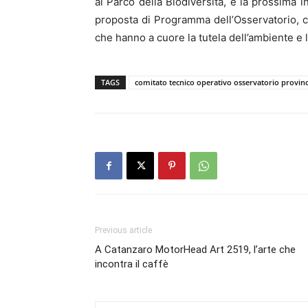
al Parco della Biodiversità, è la prossima i
proposta di Programma dell’Osservatorio, co
che hanno a cuore la tutela dell’ambiente e la
TAGS
comitato tecnico operativo osservatorio provincia
Previous article
A Catanzaro MotorHead Art 2519, l’arte che
incontra il caffè