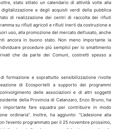
oltre, stato stilato un calendario di attività volte alla
 digitalizzazione e degli acquisti verdi della pubblica
ato di realizzazione dei centri di raccolta dei rifiuti
gramma su rifiuti agricoli e rifiuti inerti da costruzione e
uori uso, alla promozione del mercato dell’usato, anche
ranti ancora in buono stato. Non meno importante la
individuare procedure più semplici per lo smaltimento
 privati che da parte dei Comuni, costretti spesso a
di formazione e soprattutto sensibilizzazione rivolte
reazione di Ecosportelli a supporto dei programmi
 coinvolgimento delle associazioni e di altri soggetti
l Presidente della Provincia di Catanzaro, Enzo Bruno, ha
è importante fare squadra per contribuire in modo
one ordinaria”. Inoltre, ha aggiunto: “L’adesione alla
con l’evento programmato per il 25 novembre prossimo,