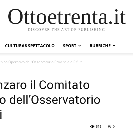
Ottoetrenta.it
DISCOVER THE ART OF PUBLISHING
CULTURA&SPETTACOLO
SPORT
RUBRICHE
nico Operativo dell’Osservatorio Provinciale Rifiuti
nzaro il Comitato
o dell’Osservatorio
i
819
0