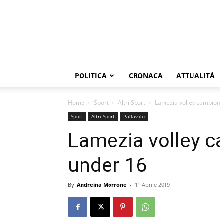
POLITICA
CRONACA
ATTUALITÀ
Home
Sport
Altri Sport
Lamezia volley campion
Sport
Altri Sport
Pallavolo
Lamezia volley c
under 16
By
Andreina Morrone
-
11 Aprile 2019