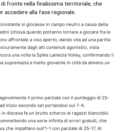
i fronte nella finalissima territoriale, che
r accedere alla fase regionale.
onostante si giocasse in campo neutro a causa della
tadini (chissà quando potranno tornare a giocare fra le
ono affrontate a viso aperto, dando vita ad una partita
sicuramente dagli alti contenuti agonistici, vista
 ancora una volta la Spike Lamezia Volley, confermando il
ua supremazia a livello giovanile in città da almeno un
gevolmente il primo parziale con il punteggio di 25-
 ad inizio secondo set portandosi sul 7-4.
 in discesa fa un brutto scherzo ai ragazzi biancoblù
mmettendo una serie infinita di errori gratuiti, che
us che impattano sull’1-1 con parziale di 25-17. Al