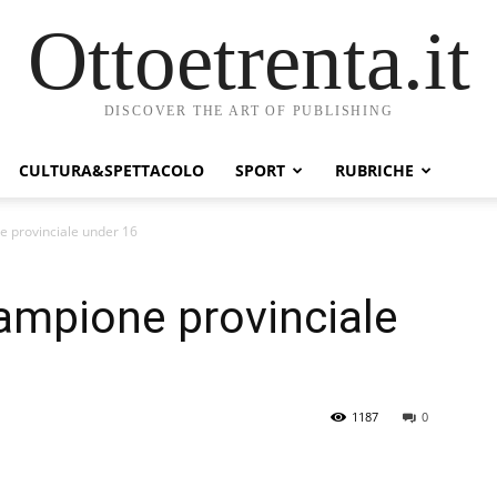
Ottoetrenta.it
DISCOVER THE ART OF PUBLISHING
CULTURA&SPETTACOLO
SPORT
RUBRICHE
e provinciale under 16
ampione provinciale
1187
0